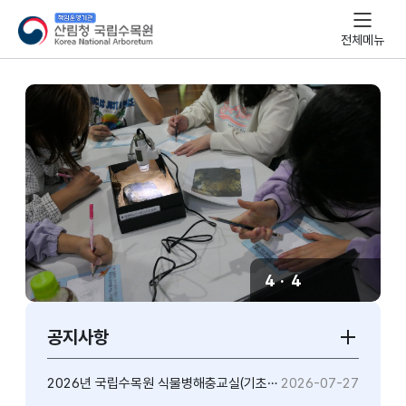
산림청
국립수목원
전체메뉴
프로그램
활동사진
4
·
4
이전
슬라이드
다음
슬라이드
정지
슬라이
공지사항
공지사항
더보기
2026년 국립수목원 식물병해충교실(기초과정) 참여 신청 연장 안내
2026-07-27