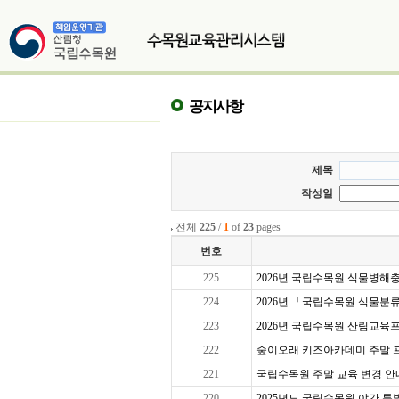
공지사항
제목
작성일
전체
225
/
1
of
23
pages
번호
225
2026년 국립수목원 식물병해충교
224
2026년 「국립수목원 식물분
223
2026년 국립수목원 산림교육프로
222
숲이오래 키즈아카데미 주말 프로그
221
국립수목원 주말 교육 변경 안
220
2025년도 국립수목원 야간 특별 