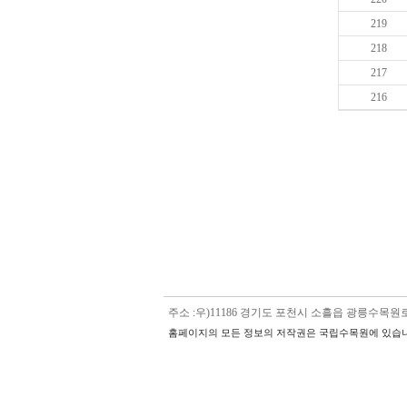
219
218
217
216
주소 :우)11186 경기도 포천시 소흘읍 광릉수목원로 5
홈페이지의 모든 정보의 저작권은 국립수목원에 있습니