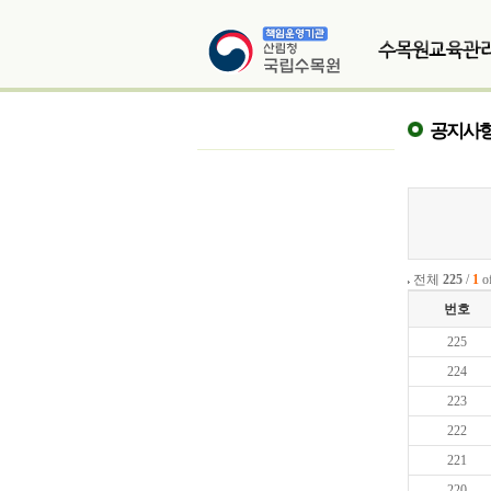
공지사
전체
225
/
1
o
번호
225
224
223
222
221
220