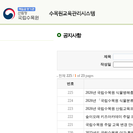
공지사항
제목
작성일
전체
225
/
1
of
23
pages
번호
225
2026년 국립수목원 식물병해충교
224
2026년 「국립수목원 식물분
223
2026년 국립수목원 산림교육프로
222
숲이오래 키즈아카데미 주말 프로그
221
국립수목원 주말 교육 변경 안
220
2025년도 국립수목원 야간 특별 