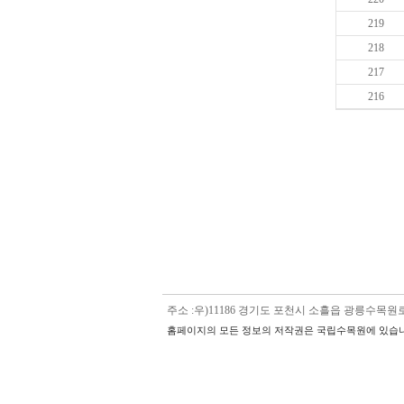
219
218
217
216
주소 :우)11186 경기도 포천시 소흘읍 광릉수목원로 5
홈페이지의 모든 정보의 저작권은 국립수목원에 있습니