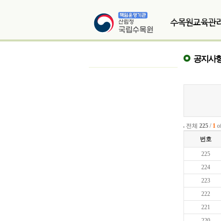
공지사
전체
225
/
1
o
번호
225
224
223
222
221
220