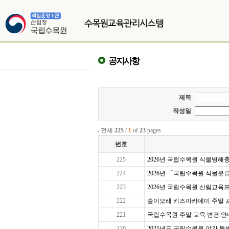
공지사항
제목
작성일
전체
225
/
1
of
23
pages
번호
225
2026년 국립수목원 식물병해충교
224
2026년 「국립수목원 식물분
223
2026년 국립수목원 산림교육프로
222
숲이오래 키즈아카데미 주말 프로그
221
국립수목원 주말 교육 변경 안
220
2025년도 국립수목원 야간 특별 