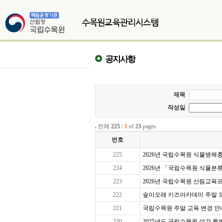
공지사항
제목
작성일
전체
225
/
1
of
23
pages
번호
225
2026년 국립수목원 식물병해충교
224
2026년 「국립수목원 식물분
223
2026년 국립수목원 산림교육프로
222
숲이오래 키즈아카데미 주말 프로그
221
국립수목원 주말 교육 변경 안
220
2025년도 국립수목원 야간 특별 