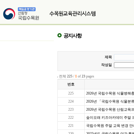
공지사항
제목
작성일
전체
225
/
1
of
23
pages
번호
225
2026년 국립수목원 식물병해충교
224
2026년 「국립수목원 식물분
223
2026년 국립수목원 산림교육프로
222
숲이오래 키즈아카데미 주말 프로그
221
국립수목원 주말 교육 변경 안
220
2025년도 국립수목원 야간 특별 