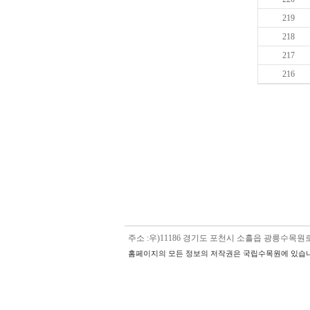
219
218
217
216
주소 :우)11186 경기도 포천시 소흘읍 광릉수목원로 5
홈페이지의 모든 정보의 저작권은 국립수목원에 있습니