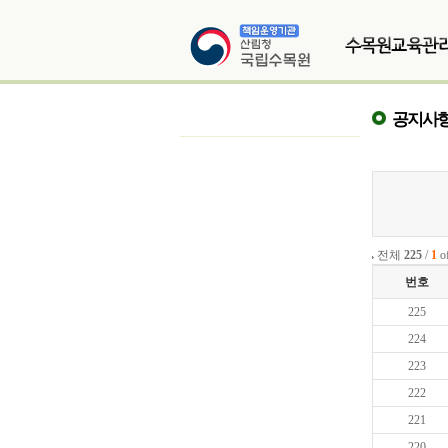
공지사
전체
225
/
1
o
번호
225
224
223
222
221
220