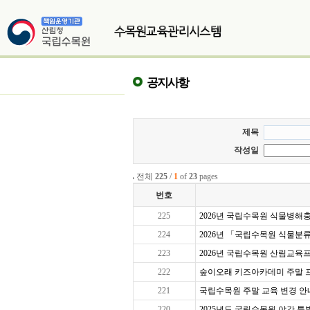
공지사항
제목
작성일
전체
225
/
1
of
23
pages
번호
225
2026년 국립수목원 식물병해충교
224
2026년 「국립수목원 식물분
223
2026년 국립수목원 산림교육프로
222
숲이오래 키즈아카데미 주말 프로그
221
국립수목원 주말 교육 변경 안
220
2025년도 국립수목원 야간 특별 