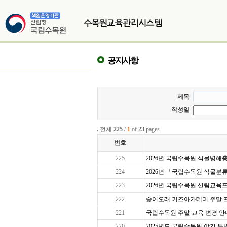
공지사항
제목
작성일
전체
225
/
1
of
23
pages
번호
225
2026년 국립수목원 식물병해충교
224
2026년 「국립수목원 식물분
223
2026년 국립수목원 산림교육프로
222
숲이오래 키즈아카데미 주말 프로그
221
국립수목원 주말 교육 변경 안
220
2025년도 국립수목원 야간 특별 