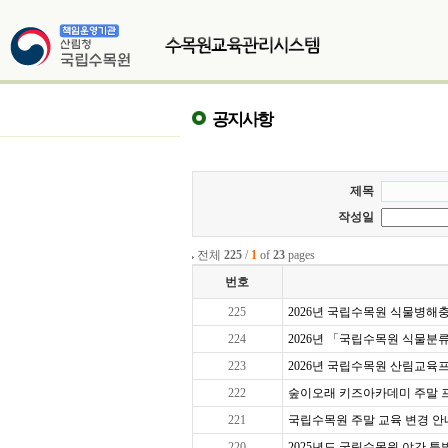
공지사항
제목
작성일
전체
225
/
1
of
23
pages
번호
225
2026년 국립수목원 식물병해충교
224
2026년 「국립수목원 식물분
223
2026년 국립수목원 산림교육프로
222
숲이오래 키즈아카데미 주말 프로그
221
국립수목원 주말 교육 변경 안
220
2025년도 국립수목원 야간 특별 