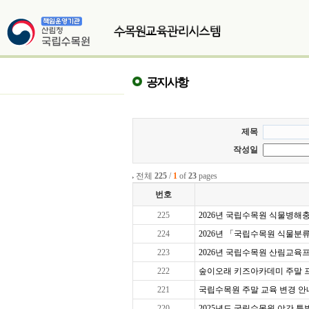
공지사항
제목
작성일
전체
225
/
1
of
23
pages
번호
225
2026년 국립수목원 식물병해충교
224
2026년 「국립수목원 식물분
223
2026년 국립수목원 산림교육프로
222
숲이오래 키즈아카데미 주말 프로그
221
국립수목원 주말 교육 변경 안
220
2025년도 국립수목원 야간 특별 