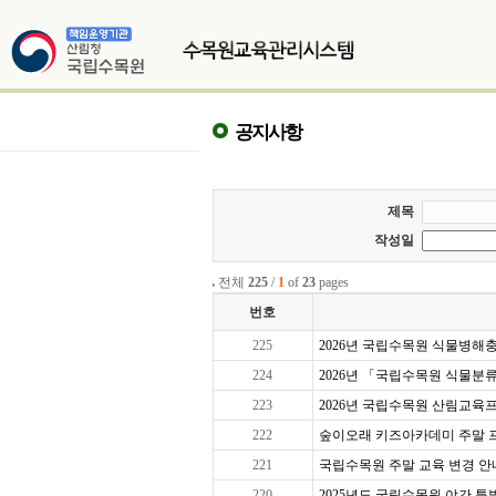
공지사항
제목
작성일
전체
225
/
1
of
23
pages
번호
225
2026년 국립수목원 식물병해충교
224
2026년 「국립수목원 식물분
223
2026년 국립수목원 산림교육프로
222
숲이오래 키즈아카데미 주말 프로그
221
국립수목원 주말 교육 변경 안
220
2025년도 국립수목원 야간 특별 