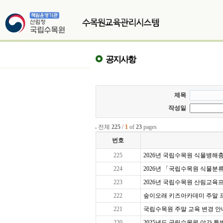
공지사항
제목
작성일
전체
225
/
1
of
23
pages
번호
225
2026년 국립수목원 식물병해충교
224
2026년 「국립수목원 식물분
223
2026년 국립수목원 산림교육프로
222
숲이오래 키즈아카데미 주말 프로그
221
국립수목원 주말 교육 변경 안
220
2025년도 국립수목원 야간 특별 