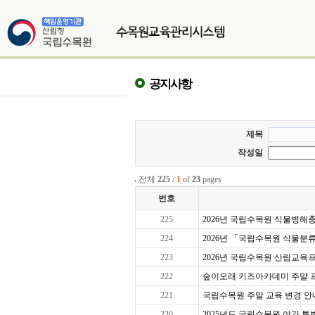
공지사항
제목
작성일
전체
225
/
1
of
23
pages
번호
225
2026년 국립수목원 식물병해충교
224
2026년 「국립수목원 식물분
223
2026년 국립수목원 산림교육프로
222
숲이오래 키즈아카데미 주말 프로그
221
국립수목원 주말 교육 변경 안
220
2025년도 국립수목원 야간 특별 