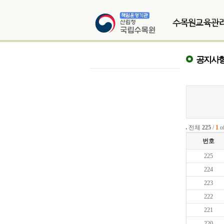
공지사
전체
225
/
1
o
번호
225
224
223
222
221
220