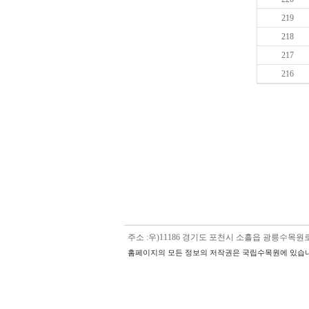
219
218
217
216
주소 :우)11186 경기도 포천시 소흘읍 광릉수목원로 5
홈페이지의 모든 정보의 저작권은 국립수목원에 있습니