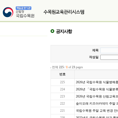
공지사항
제목
작성일
전체
225
/
1
of
23
pages
번호
225
2026년 국립수목원 식물병해충교
224
2026년 「국립수목원 식물분
223
2026년 국립수목원 산림교육프로
222
숲이오래 키즈아카데미 주말 프로그
221
국립수목원 주말 교육 변경 안
220
2025년도 국립수목원 야간 특별 