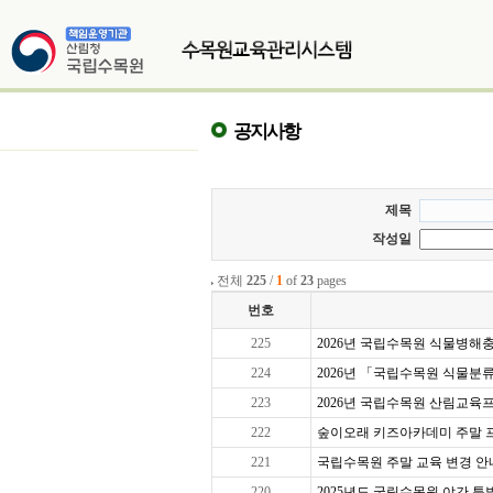
공지사항
제목
작성일
전체
225
/
1
of
23
pages
번호
225
2026년 국립수목원 식물병해충교
224
2026년 「국립수목원 식물분
223
2026년 국립수목원 산림교육프로
222
숲이오래 키즈아카데미 주말 프로그
221
국립수목원 주말 교육 변경 안
220
2025년도 국립수목원 야간 특별 