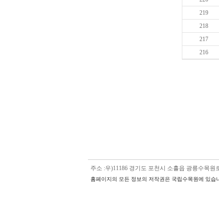
219
218
217
216
주소 :우)11186 경기도 포천시 소흘읍 광릉수목원로 5
홈페이지의 모든 정보의 저작권은 국립수목원에 있습니