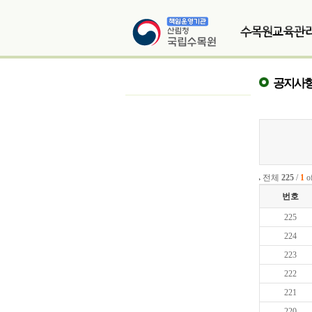
공지사
전체
225
/
1
o
번호
225
224
223
222
221
220