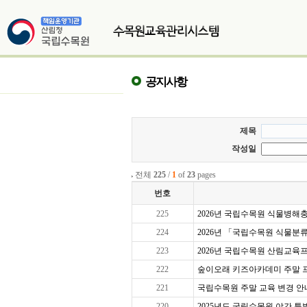
공지사항
제목
작성일
전체
225
/
1
of
23
pages
번호
225
2026년 국립수목원 식물병해충교
224
2026년 「국립수목원 식물분
223
2026년 국립수목원 산림교육프로
222
숲이오래 키즈아카데미 주말 프로그
221
국립수목원 주말 교육 변경 안
220
2025년도 국립수목원 야간 특별 