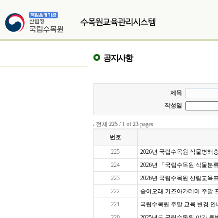
공지사항
제목
작성일
전체
225
/
1
of
23
pages
번호
225
2026년 국립수목원 식물병해충교
224
2026년 「국립수목원 식물분
223
2026년 국립수목원 산림교육프로
222
숲이오래 키즈아카데미 주말 프로그
221
국립수목원 주말 교육 변경 안
220
2025년도 국립수목원 야간 특별 