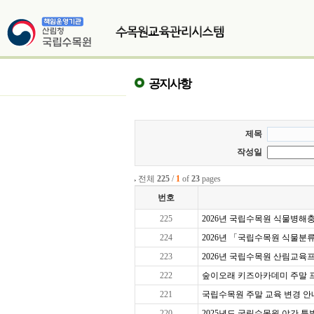
공지사항
제목
작성일
전체
225
/
1
of
23
pages
번호
225
2026년 국립수목원 식물병해충교
224
2026년 「국립수목원 식물분
223
2026년 국립수목원 산림교육프로
222
숲이오래 키즈아카데미 주말 프로그
221
국립수목원 주말 교육 변경 안
220
2025년도 국립수목원 야간 특별 