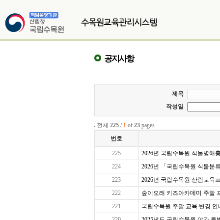
공지사항
제목
작성일
전체
225
/
1
of
23
pages
번호
225
2026년 국립수목원 식물병해충교
224
2026년 「국립수목원 식물분
223
2026년 국립수목원 산림교육프로
222
숲이오래 키즈아카데미 주말 프로그
221
국립수목원 주말 교육 변경 안
220
2025년도 국립수목원 야간 특별 