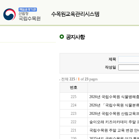
공지사항
제목
작성일
전체
225
/
1
of
23
pages
번호
225
2026년 국립수목원 식물병해충교
224
2026년 「국립수목원 식물분
223
2026년 국립수목원 산림교육프로
222
숲이오래 키즈아카데미 주말 프로그
221
국립수목원 주말 교육 변경 안
220
2025년도 국립수목원 야간 특별 