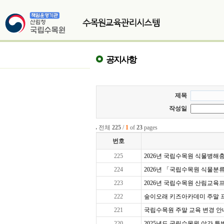
공지사항
제목
작성일
전체
225
/
1
of
23
pages
번호
225
2026년 국립수목원 식물병해충교
224
2026년 「국립수목원 식물분
223
2026년 국립수목원 산림교육프로
222
숲이오래 키즈아카데미 주말 프로그
221
국립수목원 주말 교육 변경 안
220
2025년도 국립수목원 야간 특별 