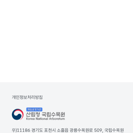
개인정보처리방침
우)11186 경기도 포천시 소흘읍 광릉수목원로 509, 국립수목원