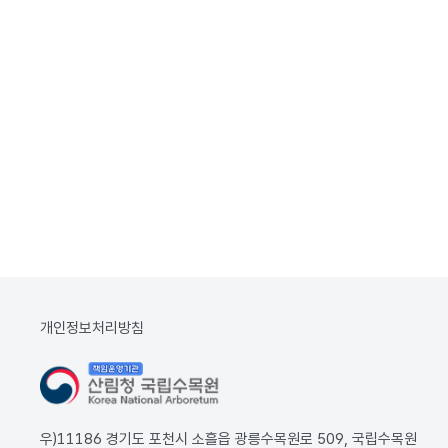
개인정보처리방침
우)11186 경기도 포천시 소흘읍 광릉수목원로 509, 국립수목원