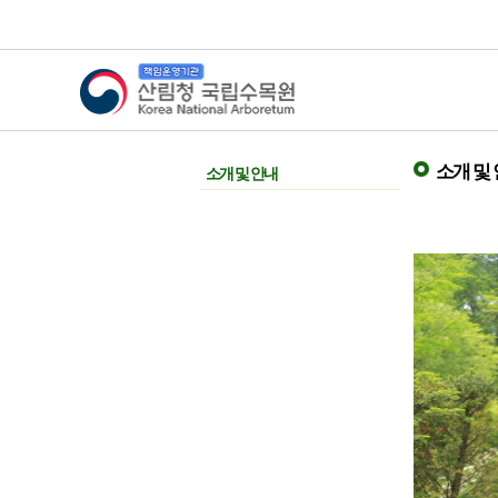
산림청 국립수목원
소개 및
소개 및 안내