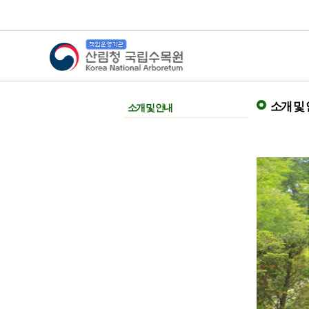
산림청 국립수목원
소개 및
소개 및 안내