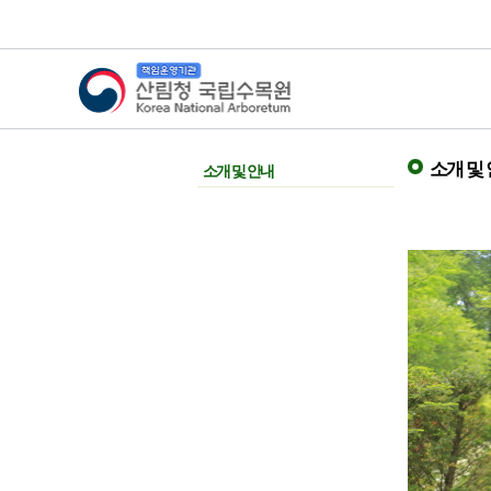
산림청 국립수목원
소개 및
소개 및 안내