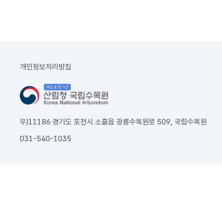
개인정보처리방침
우)11186 경기도 포천시 소흘읍 광릉수목원로 509, 국립수목원
031-540-1035