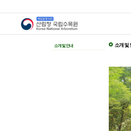
산림청 국립수목원
소개 및
소개 및 안내