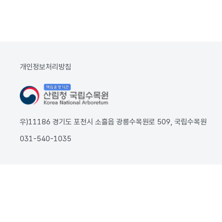
개인정보처리방침
우)11186 경기도 포천시 소흘읍 광릉수목원로 509, 국립수목원
031-540-1035