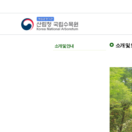
산림청 국립수목원
소개 및
소개 및 안내