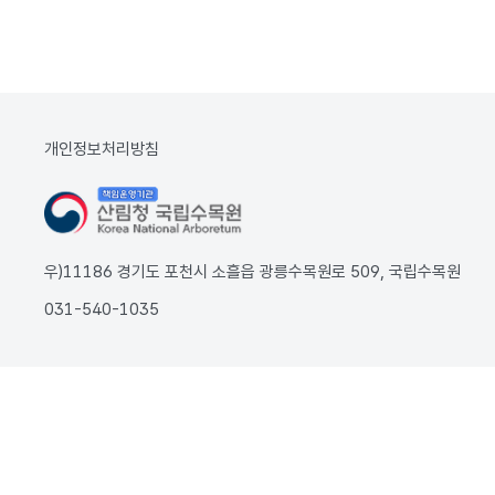
개인정보처리방침
우)11186 경기도 포천시 소흘읍 광릉수목원로 509, 국립수목원
031-540-1035