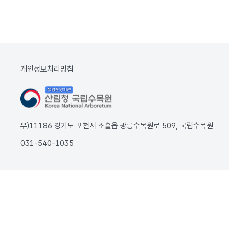
개인정보처리방침
우)11186 경기도 포천시 소흘읍 광릉수목원로 509, 국립수목원
031-540-1035