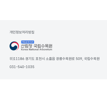
개인정보처리방침
우)11186 경기도 포천시 소흘읍 광릉수목원로 509, 국립수목원
031-540-1035