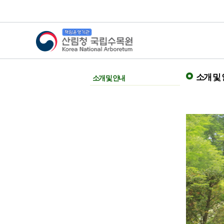
산림청 국립수목원
소개 및
소개 및 안내