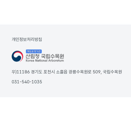
개인정보처리방침
우)11186 경기도 포천시 소흘읍 광릉수목원로 509, 국립수목원
031-540-1035