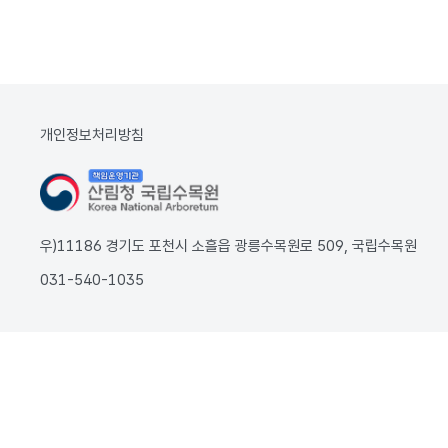
개인정보처리방침
우)11186 경기도 포천시 소흘읍 광릉수목원로 509, 국립수목원
031-540-1035