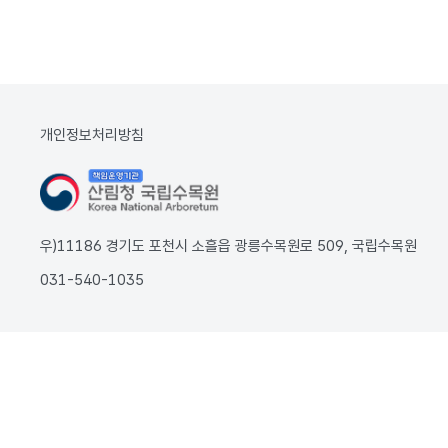
개인정보처리방침
우)11186 경기도 포천시 소흘읍 광릉수목원로 509, 국립수목원
031-540-1035