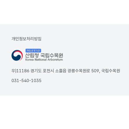
개인정보처리방침
우)11186 경기도 포천시 소흘읍 광릉수목원로 509, 국립수목원
031-540-1035