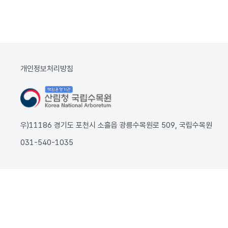
개인정보처리방침
우)11186 경기도 포천시 소흘읍 광릉수목원로 509, 국립수목원
031-540-1035