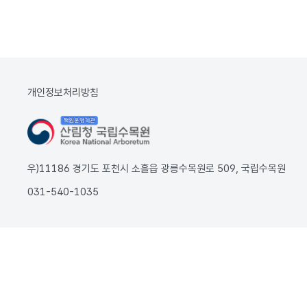
개인정보처리방침
우)11186 경기도 포천시 소흘읍 광릉수목원로 509, 국립수목원
031-540-1035