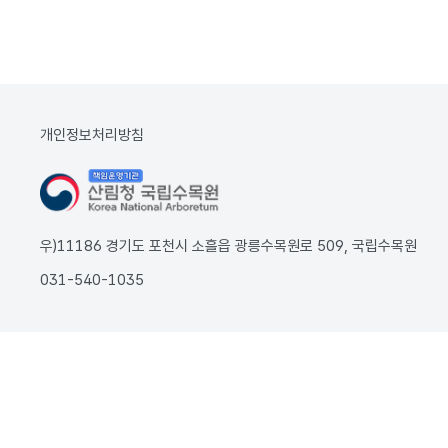
개인정보처리방침
우)11186 경기도 포천시 소흘읍 광릉수목원로 509, 국립수목원
031-540-1035