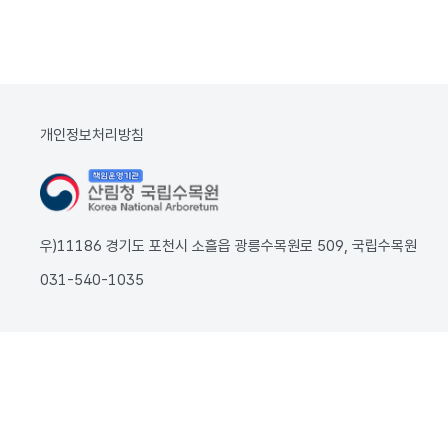
개인정보처리방침
우)11186 경기도 포천시 소흘읍 광릉수목원로 509, 국립수목원
031-540-1035