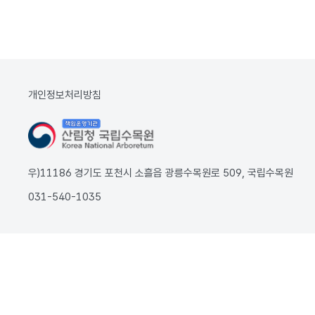
개인정보처리방침
우)11186 경기도 포천시 소흘읍 광릉수목원로 509, 국립수목원
031-540-1035