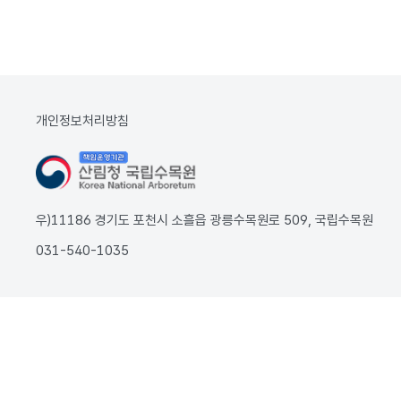
개인정보처리방침
우)11186 경기도 포천시 소흘읍 광릉수목원로 509, 국립수목원
031-540-1035