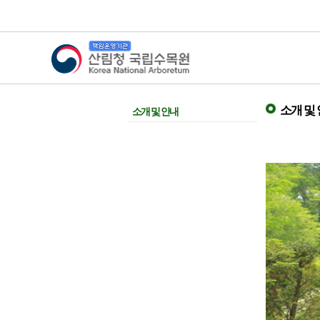
산림청 국립수목원
소개 및
소개 및 안내